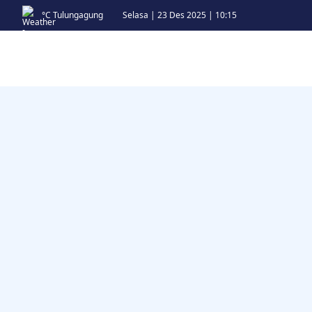
°C
Tulungagung
Selasa
|
23 Des 2025
|
10:15